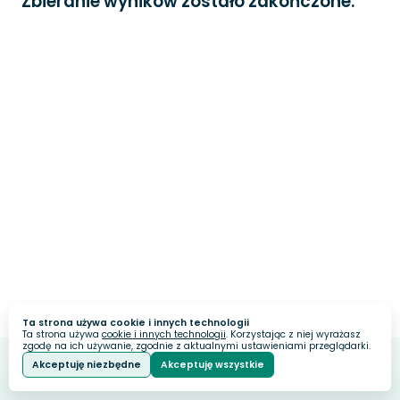
Zbieranie wyników zostało zakończone.
Ta strona używa cookie i innych technologii
Ta strona używa
cookie i innych technologii
. Korzystając z niej wyrażasz
zgodę na ich używanie, zgodnie z aktualnymi ustawieniami przeglądarki.
Akceptuję niezbędne
Akceptuję wszystkie
Webankieta
Stworzone na